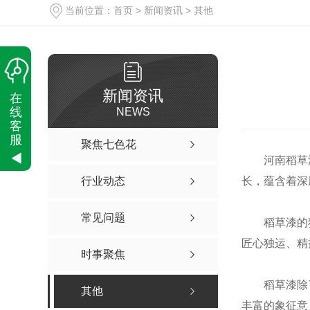
当前位置：
首页
>
新闻资讯
>
其他
新闻资讯
在
线
NEWS
客
服
聚焦七色花
河南稻草
行业动态
长，蕴含着深
常见问题
稻草漆的
匠心独运、精
时事聚焦
稻草漆除
其他
丰富的象征意